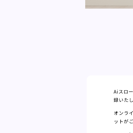
Aiス
録いた
オンラ
ットが